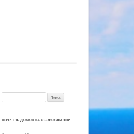
Н
а
й
т
ПЕРЕЧЕНЬ ДОМОВ НА ОБСЛУЖИВАНИИ
и
: