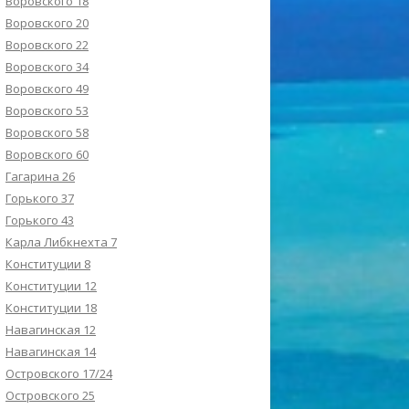
Воровского 18
Воровского 20
Воровского 22
Воровского 34
Воровского 49
Воровского 53
Воровского 58
Воровского 60
Гагарина 26
Горького 37
Горького 43
Карла Либкнехта 7
Конституции 8
Конституции 12
Конституции 18
Навагинская 12
Навагинская 14
Островского 17/24
Островского 25