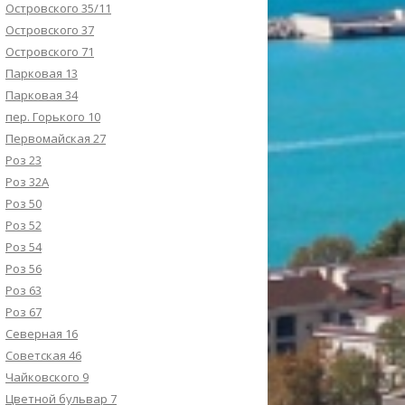
Островского 35/11
Островского 37
Островского 71
Парковая 13
Парковая 34
пер. Горького 10
Первомайская 27
Роз 23
Роз 32А
Роз 50
Роз 52
Роз 54
Роз 56
Роз 63
Роз 67
Северная 16
Советская 46
Чайковского 9
Цветной бульвар 7